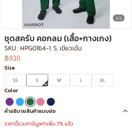
1/3
ชุดสครับ คอกลม (เสื้อ+กางเกง)
SKU : HPG0164-1
S, เขียวเข้ม
฿930
Size
SS
S
M
L
XL
Color
คำอธิบายสินค้าแบบย่อ
ราคานี้รวมภาษีมูลค่าเพิ่ม 7% แล้ว