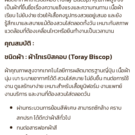
เป็นผ้าที่ขึ้นชื่อเรื่องความแข็งแรงและความทนทาน เนื้อผ้า
เรียบ ไม่ยับง่าย ช่วยให้เสื้อคงรูปทรงสวยอยู่เสมอ และยัง
รู้สึกเบาและสบายแม้ต้องสวมใส่ตลอดทั้งวัน เหมาะกับสภาพ
แวดล้อมที่ต้องเคลื่อนไหวหรือยืนทำงานเป็นเวลานาน
คุณสมบัติ :
ชนิดผ้า : ผ้าโทเรบิสคอบ (Toray Biscop)
ผ้าคุณภาพสูงจากเทคโนโลยีการผลิตมาตรฐานญี่ปุ่น เนื้อผ้า
นุ่ม เบา ระบายอากาศได้ดี สวมใส่สบาย ไม่อับชื้น ทนต่อการใช้
งาน ดูแลรักษาง่าย เหมาะสำหรับเสื้อยูนิฟอร์ม งานแพทย์
งานบริการ และงานที่ต้องสวมใส่ตลอดวัน
ผ่านกระบวนการย้อมสีพิเศษ สามารถซักล้าง คราบ
สกปรก ได้ดีกว่าผ้าสีทั่วไป
ทนต่อสารฟอกผ้าสี