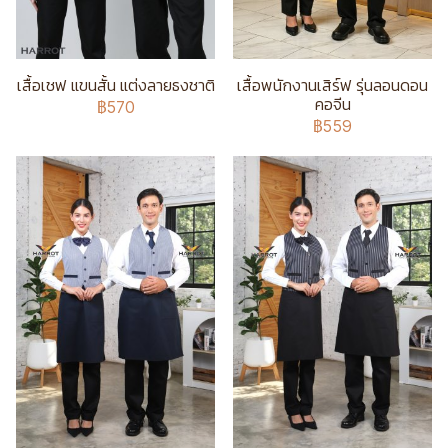
เสื้อเชฟ แขนสั้น แต่งลายธงชาติ
เสื้อพนักงานเสิร์ฟ รุ่นลอนดอน
คอจีน
฿570
฿559