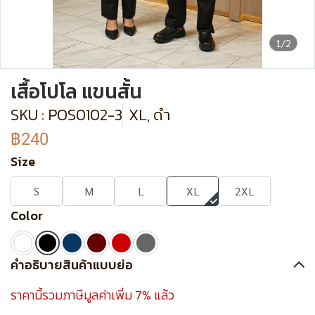
1/2
เสื้อโปโล แขนสั้น
SKU : POS0102-3
XL, ดำ
฿240
Size
S
M
L
XL
2XL
Color
คำอธิบายสินค้าแบบย่อ
ราคานี้รวมภาษีมูลค่าเพิ่ม 7% แล้ว