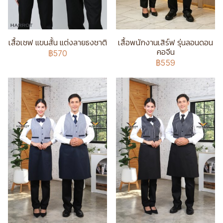
เสื้อเชฟ แขนสั้น แต่งลายธงชาติ
เสื้อพนักงานเสิร์ฟ รุ่นลอนดอน
คอจีน
฿570
฿559