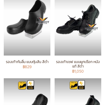
รองเท้ากันลื่น แบบหุ้มส้น สีดำ
รองเท้าเชฟ แบบผูกเชือก หนัง
แท้ สีดำ
฿829
฿1,050