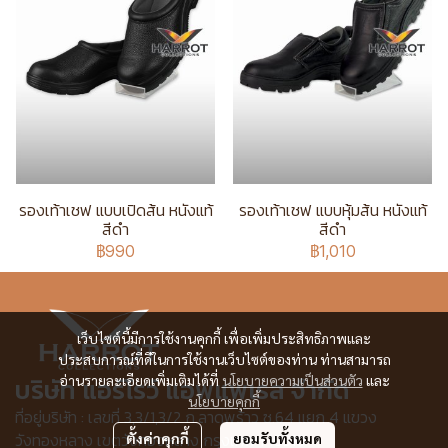
รองเท้าเชฟ แบบเปิดส้น หนังแท้
รองเท้าเชฟ แบบหุ้มส้น หนังแท้
สีดำ
สีดำ
฿990
฿1,010
เว็บไซต์นี้มีการใช้งานคุกกี้ เพื่อเพิ่มประสิทธิภาพและ
ประสบการณ์ที่ดีในการใช้งานเว็บไซต์ของท่าน ท่านสามารถ
บริษัท แอร์โรว์ แอพแพเรล จำกัด
อ่านรายละเอียดเพิ่มเติมได้ที่
นโยบายความเป็นส่วนตัว
และ
นโยบายคุกกี้
ที่อยู่บริษัท : เลขที่ 3,3/1,3/2 ก.ลาดพร้าว ซ.64 แยก 4 แขวง
วังทองหลาง เขตวังทองหลาง กรุงเทพฯ 10310
ตั้งค่าคุกกี้
ยอมรับทั้งหมด