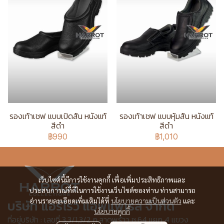
รองเท้าเชฟ แบบเปิดส้น หนังแท้
รองเท้าเชฟ แบบหุ้มส้น หนังแท้
สีดำ
สีดำ
฿990
฿1,010
เว็บไซต์นี้มีการใช้งานคุกกี้ เพื่อเพิ่มประสิทธิภาพและ
ประสบการณ์ที่ดีในการใช้งานเว็บไซต์ของท่าน ท่านสามารถ
อ่านรายละเอียดเพิ่มเติมได้ที่
นโยบายความเป็นส่วนตัว
และ
บริษัท แอร์โรว์ แอพแพเรล จำกัด
นโยบายคุกกี้
ที่อยู่บริษัท : เลขที่ 3,3/1,3/2 ก.ลาดพร้าว ซ.64 แยก 4 แขวง