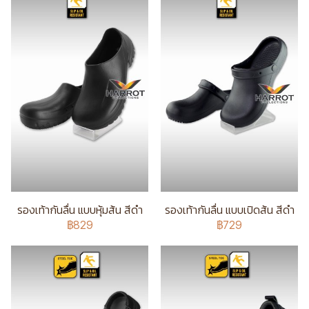
รองเท้ากันลื่น แบบหุ้มส้น สีดำ
รองเท้ากันลื่น แบบเปิดส้น สีดำ
฿829
฿729