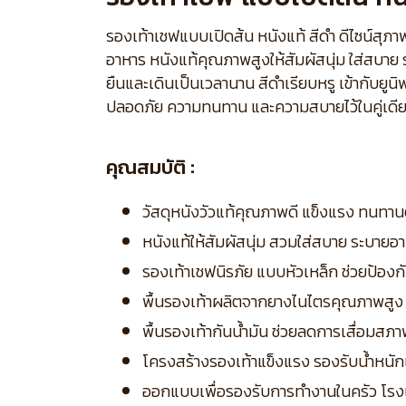
รองเท้าเชฟแบบเปิดส้น หนังแท้ สีดำ ดีไซน์สุ
อาหาร หนังแท้คุณภาพสูงให้สัมผัสนุ่ม ใส่สบาย
ยืนและเดินเป็นเวลานาน สีดำเรียบหรู เข้ากับ
ปลอดภัย ความทนทาน และความสบายไว้ในคู่เดี
คุณสมบัติ :
วัสดุหนังวัวแท้คุณภาพดี แข็งแรง ทนทานต
หนังแท้ให้สัมผัสนุ่ม สวมใส่สบาย ระบายอ
รองเท้าเชฟนิรภัย แบบหัวเหล็ก ช่วยป้
พื้นรองเท้าผลิตจากยางไนไตรคุณภาพสูง กันล
พื้นรองเท้ากันน้ำมัน ช่วยลดการเสื่อมสภา
โครงสร้างรองเท้าแข็งแรง รองรับน้ำหนั
ออกแบบเพื่อรองรับการทำงานในครัว โรง