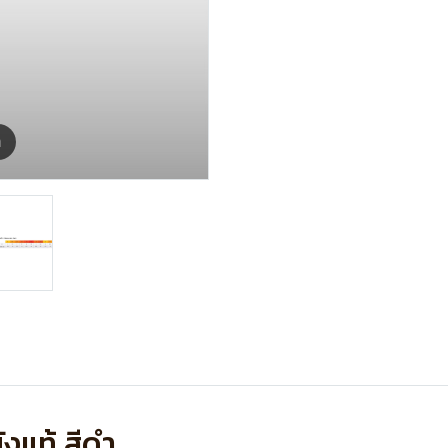
m
งแท้ สีดำ