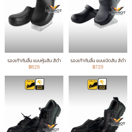
รองเท้ากันลื่น แบบหุ้มส้น สีดำ
รองเท้ากันลื่น แบบเปิดส้น สีดำ
฿829
฿729