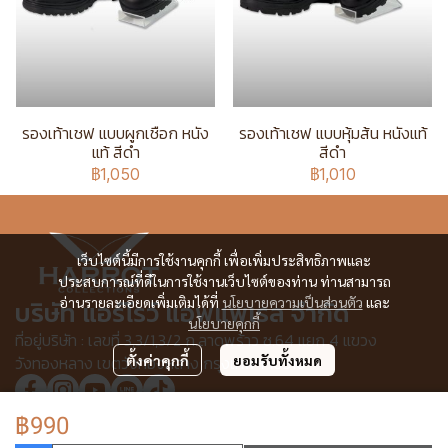
รองเท้าเชฟ แบบผูกเชือก หนัง
รองเท้าเชฟ แบบหุ้มส้น หนังแท้
แท้ สีดำ
สีดำ
฿1,050
฿1,010
เว็บไซต์นี้มีการใช้งานคุกกี้ เพื่อเพิ่มประสิทธิภาพและ
ประสบการณ์ที่ดีในการใช้งานเว็บไซต์ของท่าน ท่านสามารถ
อ่านรายละเอียดเพิ่มเติมได้ที่
นโยบายความเป็นส่วนตัว
และ
บริษัท แอร์โรว์ แอพแพเรล จำกัด
นโยบายคุกกี้
ที่อยู่บริษัท : เลขที่ 3,3/1,3/2 ก.ลาดพร้าว ซ.64 แยก 4 แขวง
วังทองหลาง เขตวังทองหลาง กรุงเทพฯ 10310
ตั้งค่าคุกกี้
ยอมรับทั้งหมด
฿990