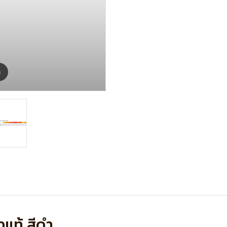
m
งแท้ สีดำ