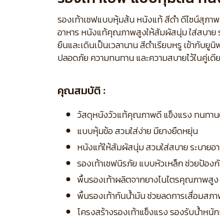
รองเท้าเชฟแบบหุ้มส้น หนังแท้ สีดำ ดีไซน์สุภ
อาหาร หนังแท้คุณภาพสูงให้สัมผัสนุ่ม ใส่สบาย
ยืนและเดินเป็นเวลานาน สีดำเรียบหรู เข้ากับ
ปลอดภัย ความทนทาน และความสบายไว้ในคู่เดี
คุณสมบัติ :
วัสดุหนังวัวแท้คุณภาพดี แข็งแรง ทนทานต
แบบหุ้มข้อ สวมใส่ง่าย มียางยืดหยุ่น
หนังแท้ให้สัมผัสนุ่ม สวมใส่สบาย ระบายอ
รองเท้าเชฟนิรภัย แบบหัวเหล็ก ช่วยป้
พื้นรองเท้าผลิตจากยางไนไตรคุณภาพสูง กันล
พื้นรองเท้ากันน้ำมัน ช่วยลดการเสื่อมสภา
โครงสร้างรองเท้าแข็งแรง รองรับน้ำหนั