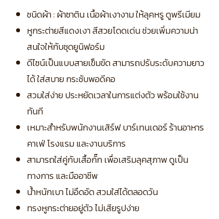
ชนิดผ้า : ผ้าซาติน เนื้อผ้าเงางาม ให้ลุคหรู ดูพรีเมียม
หูกระต่ายสีแดงเงา สีสวยโดดเด่น ช่วยเพิ่มความน่า
สนใจให้กับชุดยูนิฟอร์ม
ดีไซน์เป็นแบบสายเข็มขัด สามารถปรับระดับความยาว
ได้ ใส่สบาย กระชับพอดีคอ
สวมใส่ง่าย ประหยัดเวลาในการแต่งตัว พร้อมใช้งาน
ทันที
เหมาะสำหรับพนักงานเสิร์ฟ บาร์เทนเดอร์ ร้านอาหาร
คาเฟ่ โรงแรม และงานบริการ
สามารถใส่คู่กับเสื้อกั๊ก เพื่อเสริมลุคสุภาพ ดูเป็น
ทางการ และมืออาชีพ
น้ำหนักเบา ไม่อึดอัด สวมใส่ได้ตลอดวัน
ทรงหูกระต่ายอยู่ตัว ไม่เสียรูปง่าย