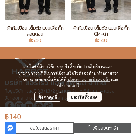
ผ้ากันเปื้อน เต็มตัว แบบเสื้อกั๊ก
ผ้ากันเปื้อน เต็มตัว แบบเสื้อกั๊ก
ลอนดอน
GM-ดำ
฿540
฿540
เว็บไซต์นี้มีการใช้งานคุกกี้ เพื่อเพิ่มประสิทธิภาพและ
ประสบการณ์ที่ดีในการใช้งานเว็บไซต์ของท่าน ท่านสามารถ
อ่านรายละเอียดเพิ่มเติมได้ที่
นโยบายความเป็นส่วนตัว
และ
บริษัท แอร์โรว์ แอพแพเรล จำกัด
นโยบายคุกกี้
ที่อยู่บริษัท : เลขที่ 3,3/1,3/2 ก.ลาดพร้าว ซ.64 แยก 4 แขวง
วังทองหลาง เขตวังทองหลาง กรุงเทพฯ 10310
ตั้งค่าคุกกี้
ยอมรับทั้งหมด
฿140
© Copyright 2025 All Rights Reserved.
ขอใบเสนอราคา
เพิ่มลงตะกร้า
ผู้เข้าชมวันนี้
5,666