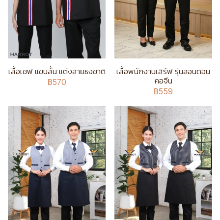
เสื้อเชฟ แขนสั้น แต่งลายธงชาติ
เสื้อพนักงานเสิร์ฟ รุ่นลอนดอน
คอจีน
฿570
฿559