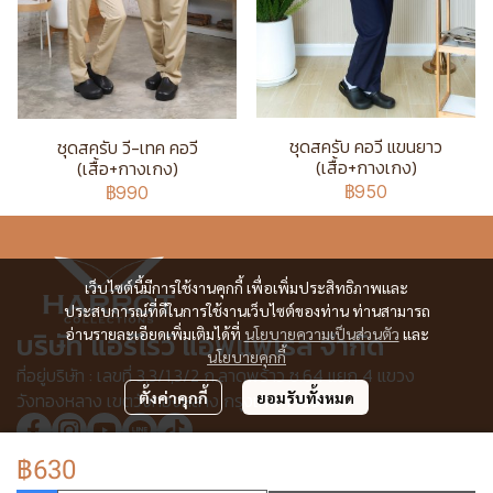
ชุดสครับ คอวี แขนยาว
ชุดสครับ วี-เทค คอวี
(เสื้อ+กางเกง)
(เสื้อ+กางเกง)
฿950
฿990
เว็บไซต์นี้มีการใช้งานคุกกี้ เพื่อเพิ่มประสิทธิภาพและ
ประสบการณ์ที่ดีในการใช้งานเว็บไซต์ของท่าน ท่านสามารถ
อ่านรายละเอียดเพิ่มเติมได้ที่
นโยบายความเป็นส่วนตัว
และ
บริษัท แอร์โรว์ แอพแพเรล จำกัด
นโยบายคุกกี้
ที่อยู่บริษัท : เลขที่ 3,3/1,3/2 ก.ลาดพร้าว ซ.64 แยก 4 แขวง
วังทองหลาง เขตวังทองหลาง กรุงเทพฯ 10310
ตั้งค่าคุกกี้
ยอมรับทั้งหมด
฿630