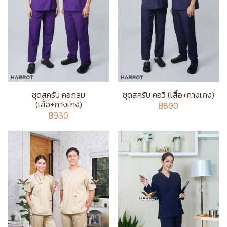
ชุดสครับ คอกลม
ชุดสครับ คอวี (เสื้อ+กางเกง)
(เสื้อ+กางเกง)
฿890
฿930