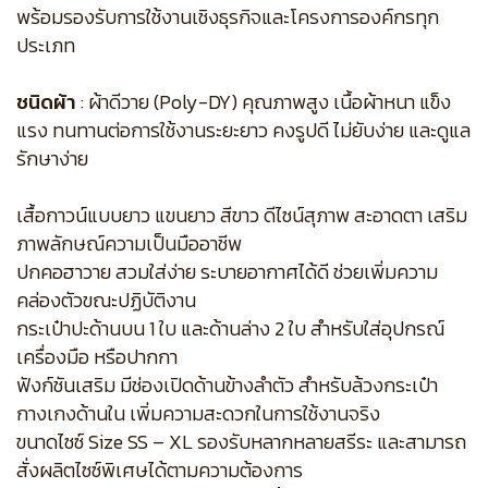
พร้อมรองรับการใช้งานเชิงธุรกิจและโครงการองค์กรทุก
ประเภท
ชนิดผ้า
: ผ้าดีวาย (Poly-DY) คุณภาพสูง เนื้อผ้าหนา แข็ง
แรง ทนทานต่อการใช้งานระยะยาว คงรูปดี ไม่ยับง่าย และดูแล
รักษาง่าย
เสื้อกาวน์แบบยาว แขนยาว สีขาว ดีไซน์สุภาพ สะอาดตา เสริม
ภาพลักษณ์ความเป็นมืออาชีพ
ปกคอฮาวาย สวมใส่ง่าย ระบายอากาศได้ดี ช่วยเพิ่มความ
คล่องตัวขณะปฏิบัติงาน
กระเป๋าปะด้านบน 1 ใบ และด้านล่าง 2 ใบ สำหรับใส่อุปกรณ์
เครื่องมือ หรือปากกา
ฟังก์ชันเสริม มีช่องเปิดด้านข้างลำตัว สำหรับล้วงกระเป๋า
กางเกงด้านใน เพิ่มความสะดวกในการใช้งานจริง
ขนาดไซซ์ Size SS – XL รองรับหลากหลายสรีระ และสามารถ
สั่งผลิตไซซ์พิเศษได้ตามความต้องการ