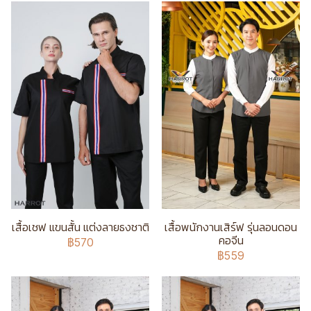
เสื้อเชฟ แขนสั้น แต่งลายธงชาติ
เสื้อพนักงานเสิร์ฟ รุ่นลอนดอน
คอจีน
฿570
฿559